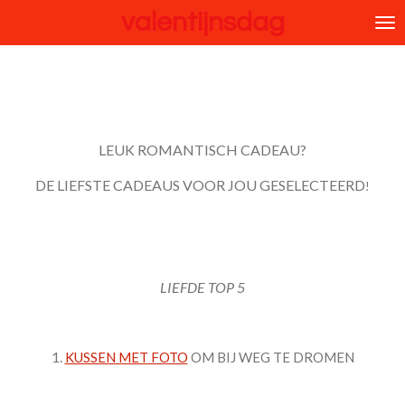
valentijnsdag
Ga
direct
naar
de
hoofdinhoud
LEUK ROMANTISCH CADEAU?
DE LIEFSTE CADEAUS VOOR JOU GESELECTEERD
!
LIEFDE TOP 5
1.
KUSSEN MET FOTO
OM BIJ WEG TE DROMEN