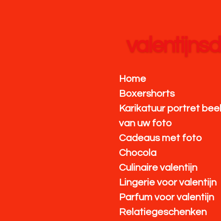
Ga
direct
naar
valentijns
de
hoofdinhoud
Home
Boxershorts
Karikatuur portret bee
van uw foto
Cadeaus met foto
Chocola
Culinaire valentijn
Lingerie voor valentijn
Parfum voor valentijn
Relatiegeschenken