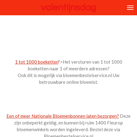
valentijnsdag
Ga
direct
naar
de
hoofdinhoud
1 tot 1000 boeketten
">Het versturen van 1 tot 1000
boeketten naar 1 of meerdere adressen?
Ook dit is mogelijk via bloemenbestelservice.nl Uw
betrouwbare online bloemist.
Een of meer Nationale Bloemenbonnen laten bezorgen?
Deze
zijn onbeperkt geldig, en kunnen bij ruim 1400 Fleurop
bloemenwinkels worden ingeleverd. Bestel deze via
Bloemenbestelservice.nl